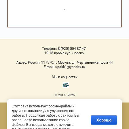
Телефон:
8 (925) 504-87-47
10-18 кроме суб и воскр.
Адрес:
Россия, 117570, г. Москва, ул. Чертановская дом 44
Е-mail:
upakk1@yandex.ru
Мы в соц. сетях
© 2017 - 2026
Этот сайт использует cookie-файлы и
Megagroup.ru
другие технологии для улучшения его
работы. Продолжая работу с сайтом, Вы
Хорошо
разрешаете использование cookie-
файлов. Вы всегда можете отключить